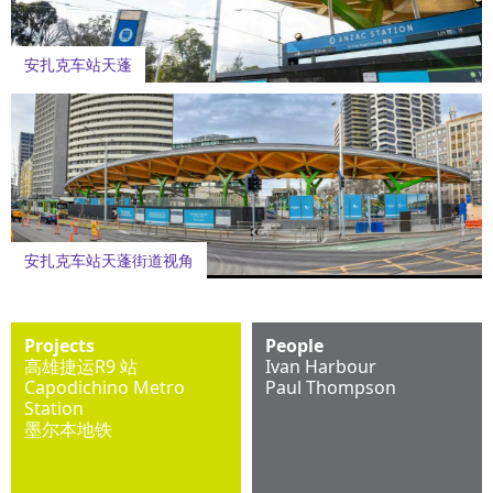
Projects
People
高雄捷运R9 站
Ivan Harbour
Capodichino Metro
Paul Thompson
Station
墨尔本地铁