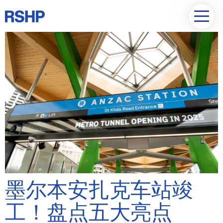
墨尔本安扎克车站竣
工！盘点五大亮点