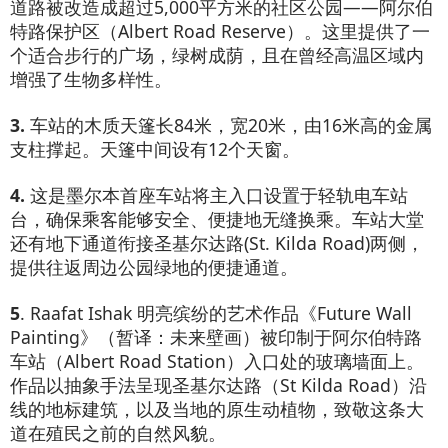
道路被改造成超过5,000平方米的社区公园——阿尔伯
特路保护区（Albert Road Reserve）。这里提供了一
个适合步行的广场，绿树成荫，且在曾经高温区域内
增强了生物多样性。
3.
车站的木质天篷长84米，宽20米，由16米高的金属
支柱撑起。天篷中间设有12个天窗。
4.
这是墨尔本首座车站将主入口设置于轻轨电车站
台，确保乘客能够安全、便捷地无缝换乘。车站大堂
还有地下通道衔接圣基尔达路(St. Kilda Road)两侧，
提供往返周边公园绿地的便捷通道。
5
. Raafat Ishak 明亮缤纷的艺术作品《Future Wall
Painting》（暂译：未来壁画）被印制于阿尔伯特路
车站（Albert Road Station）入口处的玻璃墙面上。
作品以抽象手法呈现圣基尔达路（St Kilda Road）沿
线的地标建筑，以及当地的原生动植物，致敬这条大
道在殖民之前的自然风貌。