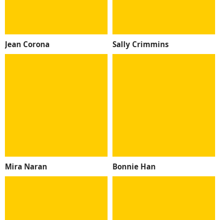
Jean Corona
Sally Crimmins
Mira Naran
Bonnie Han