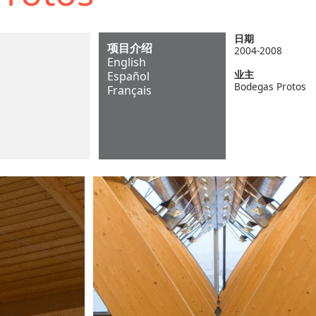
日期
项目介绍
2004-2008
English
业主
Español
Bodegas Protos
Français